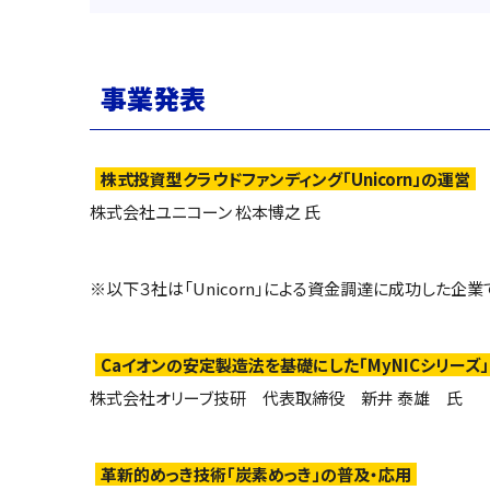
事業発表
株式投資型クラウドファンディング「Unicorn」の運営
株式会社ユニコーン 松本博之 氏
※以下３社は「Unicorn」による資金調達に成功した企業
Caイオンの安定製造法を基礎にした「MyNICシリーズ
株式会社オリーブ技研 代表取締役 新井 泰雄 氏
革新的めっき技術「炭素めっき」の普及・応用